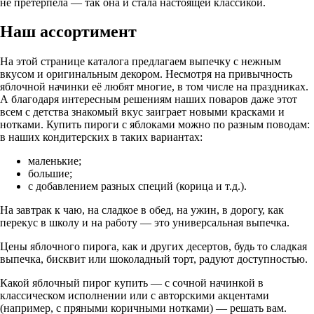
не претерпела — так она и стала настоящей классикой.
Наш ассортимент
На этой странице каталога предлагаем выпечку с нежным
вкусом и оригинальным декором. Несмотря на привычность
яблочной начинки её любят многие, в том числе на праздниках.
А благодаря интересным решениям наших поваров даже этот
всем с детства знакомый вкус заиграет новыми красками и
нотками. Купить пироги с яблоками можно по разным поводам:
в наших кондитерских в таких вариантах:
маленькие;
большие;
с добавлением разных специй (корица и т.д.).
На завтрак к чаю, на сладкое в обед, на ужин, в дорогу, как
перекус в школу и на работу — это универсальная выпечка.
Цены яблочного пирога, как и других десертов, будь то сладкая
выпечка, бисквит или шоколадный торт, радуют доступностью.
Какой яблочный пирог купить — с сочной начинкой в
классическом исполнении или с авторскими акцентами
(например, с пряными коричными нотками) — решать вам.