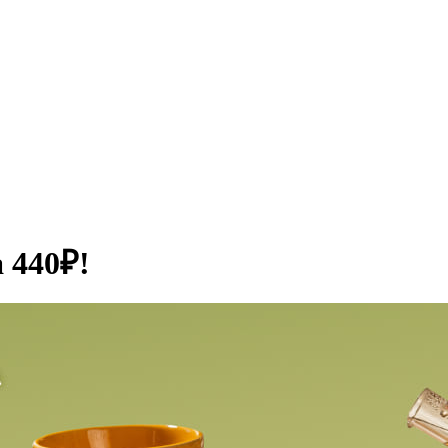
 440₽!