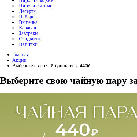
Пироги сладкие
Пироги сытные
Десерты
Наборы
Выпечка
Караваи
Завтраки
Сэндвичи
Напитки
Главная
Акции
Выберите свою чайную пару за 440₽!
Выберите свою чайную пару за