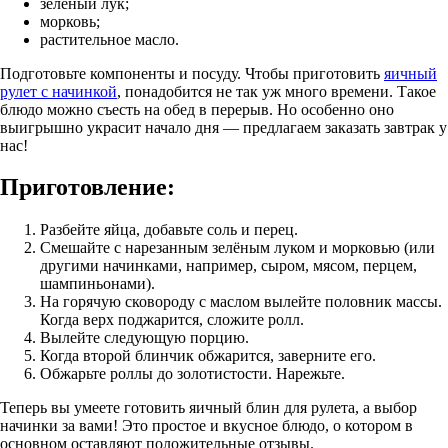
зелёный лук;
морковь;
растительное масло.
Подготовьте компоненты и посуду. Чтобы приготовить
яичный
рулет с начинкой
, понадобится не так уж много времени. Такое
блюдо можно съесть на обед в перерыв. Но особенно оно
выигрышно украсит начало дня — предлагаем заказать завтрак у
нас!
Приготовление:
Разбейте яйца, добавьте соль и перец.
Смешайте с нарезанным зелёным луком и морковью (или
другими начинками, например, сыром, мясом, перцем,
шампиньонами).
На горячую сковороду с маслом вылейте половник массы.
Когда верх поджарится, сложите ролл.
Вылейте следующую порцию.
Когда второй блинчик обжарится, заверните его.
Обжарьте роллы до золотистости. Нарежьте.
Теперь вы умеете готовить яичный блин для рулета, а выбор
начинки за вами! Это простое и вкусное блюдо, о котором в
основном оставляют положительные отзывы.