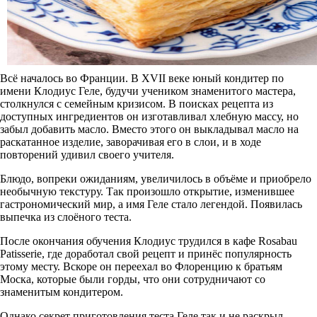
Всё началось во Франции. В XVII веке юный кондитер по
имени Клодиус Геле, будучи учеником знаменитого мастера,
столкнулся с семейным кризисом. В поисках рецепта из
доступных ингредиентов он изготавливал хлебную массу, но
забыл добавить масло. Вместо этого он выкладывал масло на
раскатанное изделие, заворачивая его в слои, и в ходе
повторений удивил своего учителя.
Блюдо, вопреки ожиданиям, увеличилось в объёме и приобрело
необычную текстуру. Так произошло открытие, изменившее
гастрономический мир, а имя Геле стало легендой. Появилась
выпечка из слоёного теста.
После окончания обучения Клодиус трудился в кафе Rosabau
Patisserie, где доработал свой рецепт и принёс популярность
этому месту. Вскоре он переехал во Флоренцию к братьям
Моска, которые были горды, что они сотрудничают со
знаменитым кондитером.
Однако секрет приготовления теста Геле так и не раскрыл.