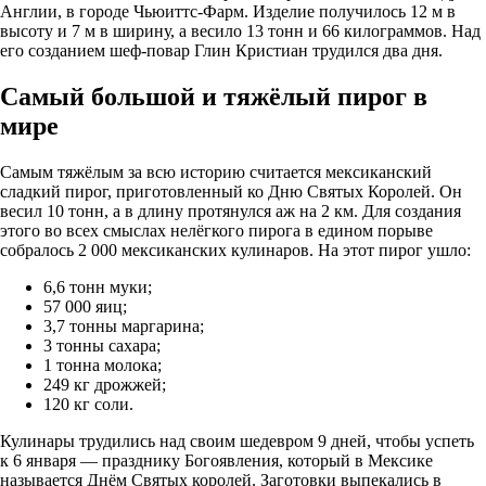
Англии, в городе Чьюиттс-Фарм. Изделие получилось 12 м в
высоту и 7 м в ширину, а весило 13 тонн и 66 килограммов. Над
его созданием шеф-повар Глин Кристиан трудился два дня.
Самый большой и тяжёлый пирог в
мире
Самым тяжёлым за всю историю считается мексиканский
сладкий пирог, приготовленный ко Дню Святых Королей. Он
весил 10 тонн, а в длину протянулся аж на 2 км. Для создания
этого во всех смыслах нелёгкого пирога в едином порыве
собралось 2 000 мексиканских кулинаров. На этот пирог ушло:
6,6 тонн муки;
57 000 яиц;
3,7 тонны маргарина;
3 тонны сахара;
1 тонна молока;
249 кг дрожжей;
120 кг соли.
Кулинары трудились над своим шедевром 9 дней, чтобы успеть
к 6 января — празднику Богоявления, который в Мексике
называется Днём Святых королей. Заготовки выпекались в