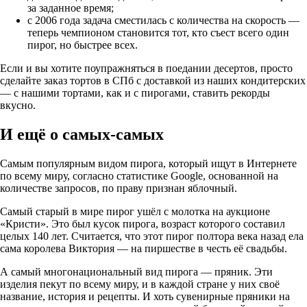
за заданное время;
с 2006 года задача сместилась с количества на скорость —
теперь чемпионом становится тот, кто съест всего один
пирог, но быстрее всех.
Если и вы хотите поупражняться в поедании десертов, просто
сделайте заказ тортов в СПб с доставкой из наших кондитерских
— с нашими тортами, как и с пирогами, ставить рекорды
вкусно.
И ещё о самых-самых
Самым популярным видом пирога, который ищут в Интернете
по всему миру, согласно статистике Google, основанной на
количестве запросов, по праву признан яблочный.
Самый старый в мире пирог ушёл с молотка на аукционе
«Кристи». Это был кусок пирога, возраст которого составил
целых 140 лет. Считается, что этот пирог полтора века назад ела
сама королева Виктория — на пиршестве в честь её свадьбы.
А самый многонациональный вид пирога — пряник. Эти
изделия пекут по всему миру, и в каждой стране у них своё
название, история и рецепты. И хоть сувенирные пряники на