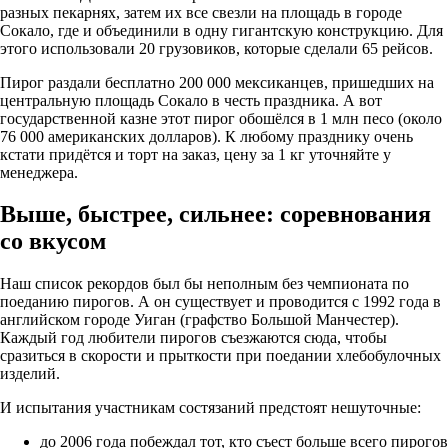
разных пекарнях, затем их все свезли на площадь в городе
Сокало, где и объединили в одну гигантскую конструкцию. Для
этого использовали 20 грузовиков, которые сделали 65 рейсов.
Пирог раздали бесплатно 200 000 мексиканцев, пришедших на
центральную площадь Сокало в честь праздника. А вот
государственной казне этот пирог обошёлся в 1 млн песо (около
76 000 американских долларов). К любому празднику очень
кстати придётся и торт на заказ, цену за 1 кг уточняйте у
менеджера.
Выше, быстрее, сильнее: соревнования
со вкусом
Наш список рекордов был бы неполным без чемпионата по
поеданию пирогов. А он существует и проводится с 1992 года в
английском городе Уиган (графство Большой Манчестер).
Каждый год любители пирогов съезжаются сюда, чтобы
сразиться в скорости и прыткости при поедании хлебобулочных
изделий.
И испытания участникам состязаний предстоят нешуточные:
до 2006 года побеждал тот, кто съест больше всего пирогов