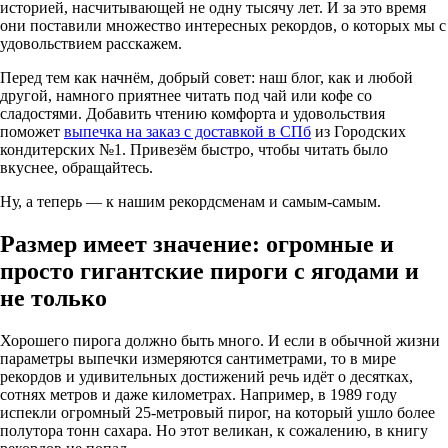
историей, насчитывающей не одну тысячу лет. И за это время
они поставили множество интересных рекордов, о которых мы с
удовольствием расскажем.
Перед тем как начнём, добрый совет: наш блог, как и любой
другой, намного приятнее читать под чай или кофе со
сладостями. Добавить чтению комфорта и удовольствия
поможет
выпечка на заказ с доставкой в СПб
из Городских
кондитерских №1. Привезём быстро, чтобы читать было
вкуснее, обращайтесь.
Ну, а теперь — к нашим рекордсменам и самым-самым.
Размер имеет значение: огромные и
просто гигантские пироги с ягодами и
не только
Хорошего пирога должно быть много. И если в обычной жизни
параметры выпечки измеряются сантиметрами, то в мире
рекордов и удивительных достижений речь идёт о десятках,
сотнях метров и даже километрах. Например, в 1989 году
испекли огромный 25-метровый пирог, на который ушло более
полутора тонн сахара. Но этот великан, к сожалению, в книгу