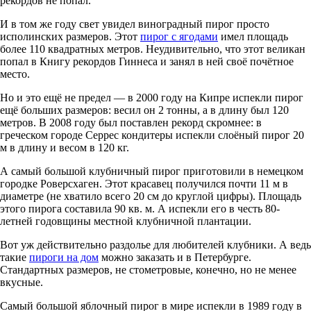
рекордов не попал.
И в том же году свет увидел виноградный пирог просто
исполинских размеров. Этот
пирог с ягодами
имел площадь
более 110 квадратных метров. Неудивительно, что этот великан
попал в Книгу рекордов Гиннеса и занял в ней своё почётное
место.
Но и это ещё не предел — в 2000 году на Кипре испекли пирог
ещё больших размеров: весил он 2 тонны, а в длину был 120
метров. В 2008 году был поставлен рекорд скромнее: в
греческом городе Серрес кондитеры испекли слоёный пирог 20
м в длину и весом в 120 кг.
А самый большой клубничный пирог приготовили в немецком
городке Роверсхаген. Этот красавец получился почти 11 м в
диаметре (не хватило всего 20 см до круглой цифры). Площадь
этого пирога составила 90 кв. м. А испекли его в честь 80-
летней годовщины местной клубничной плантации.
Вот уж действительно раздолье для любителей клубники. А ведь
такие
пироги на дом
можно заказать и в Петербурге.
Стандартных размеров, не стометровые, конечно, но не менее
вкусные.
Самый большой яблочный пирог в мире испекли в 1989 году в