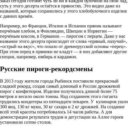
заказ сегодня готовят чуть ли ни в каждой булочной на свой лад,
суть у этого десерта остаётся в пряностях. Это видно даже из
названий, которые сохранились у этого хлебобулочного изделия
с давних времён.
Например, во Франции, Италии и Испании пряник называют
перчёным хлебом, в Финляндии, Швеции и Норвегии —
перчёным кексом, в Германии — пирогом с перцем. Даже у нас
название этого десерта происходит от слова «пряный, пахучий»,
«острый на вкус», что пошло от древнерусской основы «перец».
При этом перец в пряники не кладут — в них добавляют другие
специи, например, имбирь и кардамон.
Русские пироги-рекордсмены
В 2013 году жители города Рыбинск поставили прекрасный
сладкий рекорд, создав самый длинный в России дрожжевой
пирог с конфитюром. Изделие получилось длиной более 75
метров и весило около тонны. Над созданием этого гиганта
трудились кондитеры из пятнадцати пекарен. У кулинаров ушло
300 яиц, 130 кг муки, 30 кг сахара и 2 кг дрожжей. На создание
всей этой красоты потребовалось 14 часов работы. А для
демонстрации результата трудов и дегустации на Аллее героев
установили сотню столов.