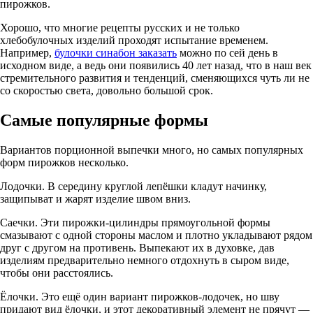
пирожков.
Хорошо, что многие рецепты русских и не только
хлебобулочных изделий проходят испытание временем.
Например,
булочки синабон заказать
можно по сей день в
исходном виде, а ведь они появились 40 лет назад, что в наш век
стремительного развития и тенденций, сменяющихся чуть ли не
со скоростью света, довольно большой срок.
Самые популярные формы
Вариантов порционной выпечки много, но самых популярных
форм пирожков несколько.
Лодочки. В середину круглой лепёшки кладут начинку,
защипыват и жарят изделие швом вниз.
Саечки. Эти пирожки-цилиндры прямоугольной формы
смазывают с одной стороны маслом и плотно укладывают рядом
друг с другом на противень. Выпекают их в духовке, дав
изделиям предварительно немного отдохнуть в сыром виде,
чтобы они расстоялись.
Ёлочки. Это ещё один вариант пирожков-лодочек, но шву
придают вид ёлочки, и этот декоративный элемент не прячут —