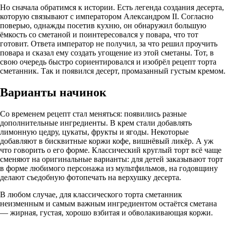
Но сначала обратимся к истории. Есть легенда создания десерта,
которую связывают с императором Александром II. Согласно
поверью, однажды посетив кухню, он обнаружил большую
ёмкость со сметаной и поинтересовался у повара, что тот
готовит. Ответа император не получил, за что решил проучить
повара и сказал ему создать угощение из этой сметаны. Тот, в
свою очередь быстро сориентировался и изобрёл рецепт торта
сметанник. Так и появился десерт, промазанный густым кремом.
Варианты начинок
Со временем рецепт стал меняться: появились разные
дополнительные ингредиенты. В крем стали добавлять
лимонную цедру, цукаты, фрукты и ягоды. Некоторые
добавляют в бисквитные коржи кофе, вишнёвый ликёр. А уж
что говорить о его форме. Классический круглый торт всё чаще
сменяют на оригинальные варианты: для детей заказывают торт
в форме любимого персонажа из мультфильмов, на годовщину
делают съедобную фотопечать на верхушку десерта.
В любом случае, для классического торта сметанник
неизменным и самым важным ингредиентом остаётся сметана
— жирная, густая, хорошо взбитая и обволакивающая коржи.