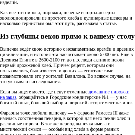
изделий.
Как все эти пироги, пирожки, печенье и торты-десерты
эволюционировали из простого хлеба в кулинарные шедевры и
насколько тернистым был этот путь, расскажем в статье.
Из глубины веков прямо к вашему столу
Выпечка ведёт свою историю с незапамятных времён и древних
цивилизаций, и история эта насчитывает около 6 000 лет. Ещё в
Древнем Египте в 2600-2100 гг. до н.э. люди активно пекли
первый дрожжевой хлеб. Причём рецепт, которым они
пользовались, был известен и до них — египтяне сами
позаимствовали его у жителей Вавилона. Во всяком случае, на
это указывают исследования.
Если вы ищете место, где пекут отменные
домашние пирожки
на заказ
, обращайтесь в Городские кондитерские №1 — у нас
богатый опыт, большой выбор и широкий ассортимент начинок.
Фараоны тоже любили выпечку — у фараона Рамсеса III даже
имелась собственная пекарня, в которой для него пекли хлеб и
различные пироги. В тот же период выпечка имела и
мистический смысл — особый вид хлеба в форме разных
животных выпекали для ритуалов с жертвоприношениями.