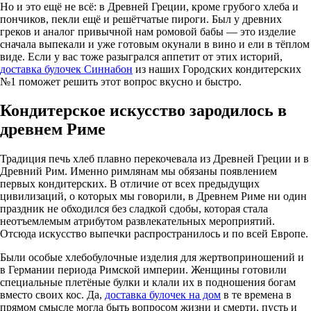
Но и это ещё не всё: в Древней Греции, кроме грубого хлеба и
пончиков, пекли ещё и решётчатые пироги. Был у древних
греков и аналог привычной нам ромовой бабы — это изделие
сначала выпекали и уже готовым окунали в вино и ели в тёплом
виде. Если у вас тоже разыгрался аппетит от этих историй,
доставка булочек Синнабон
из наших Городских кондитерских
№1 поможет решить этот вопрос вкусно и быстро.
Кондитерское искусство зародилось в
древнем Риме
Традиция печь хлеб плавно перекочевала из Древней Греции и в
Древний Рим. Именно римлянам мы обязаны появлением
первых кондитерских. В отличие от всех предыдущих
цивилизаций, о которых мы говорили, в Древнем Риме ни один
праздник не обходился без сладкой сдобы, которая стала
неотъемлемым атрибутом развлекательных мероприятий.
Отсюда искусство выпечки распространилось и по всей Европе.
Были особые хлебобулочные изделия для жертвоприношений и
в Германии периода Римской империи. Женщины готовили
специальные плетёные булки и клали их в подношения богам
вместо своих кос. Да,
доставка булочек на дом
в те времена в
прямом смысле могла быть вопросом жизни и смерти, пусть и