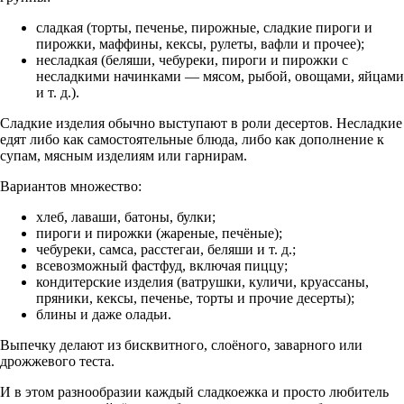
сладкая (торты, печенье, пирожные, сладкие пироги и
пирожки, маффины, кексы, рулеты, вафли и прочее);
несладкая (беляши, чебуреки, пироги и пирожки с
несладкими начинками — мясом, рыбой, овощами, яйцами
и т. д.).
Сладкие изделия обычно выступают в роли десертов. Несладкие
едят либо как самостоятельные блюда, либо как дополнение к
супам, мясным изделиям или гарнирам.
Вариантов множество:
хлеб, лаваши, батоны, булки;
пироги и пирожки (жареные, печёные);
чебуреки, самса, расстегаи, беляши и т. д.;
всевозможный фастфуд, включая пиццу;
кондитерские изделия (ватрушки, куличи, круассаны,
пряники, кексы, печенье, торты и прочие десерты);
блины и даже оладьи.
Выпечку делают из бисквитного, слоёного, заварного или
дрожжевого теста.
И в этом разнообразии каждый сладкоежка и просто любитель