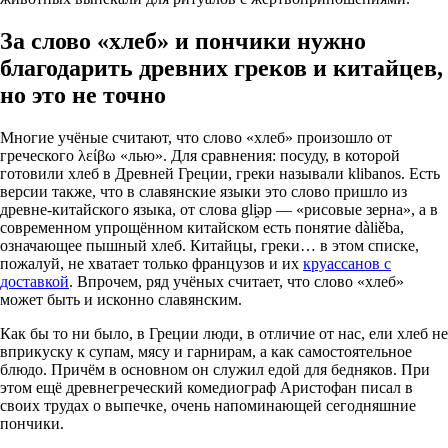
За слово «хлеб» и пончики нужно
благодарить древних греков и китайцев,
но это не точно
Многие учёные считают, что слово «хлеб» произошло от
греческого λείβω «лью». Для сравнения: посуду, в которой
готовили хлеб в Древней Греции, греки называли klibanos. Есть
версии также, что в славянские языки это слово пришло из
древне-китайского языка, от слова gli̯ǝр — «рисовые зерна», а в
современном упрощённом китайском есть понятие dàliěba,
означающее пышный хлеб. Китайцы, греки… в этом списке,
пожалуй, не хватает только французов и их
круассанов с
доставкой
. Впрочем, ряд учёных считает, что слово «хлеб»
может быть и исконно славянским.
Как бы то ни было, в Греции люди, в отличие от нас, ели хлеб не
вприкуску к супам, мясу и гарнирам, а как самостоятельное
блюдо. Причём в основном он служил едой для бедняков. При
этом ещё древнегреческий комедиограф Аристофан писал в
своих трудах о выпечке, очень напоминающей сегодняшние
пончики.