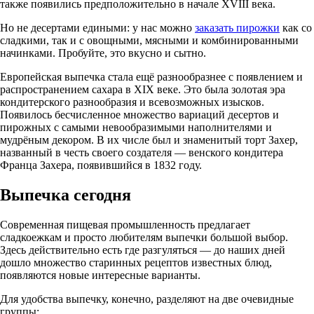
также появились предположительно в начале XVIII века.
Но не десертами едиными: у нас можно
заказать пирожки
как со
сладкими, так и с овощными, мясными и комбинированными
начинками. Пробуйте, это вкусно и сытно.
Европейская выпечка стала ещё разнообразнее с появлением и
распространением сахара в XIX веке. Это была золотая эра
кондитерского разнообразия и всевозможных изысков.
Появилось бесчисленное множество вариаций десертов и
пирожных с самыми невообразимыми наполнителями и
мудрёным декором. В их числе был и знаменитый торт Захер,
названный в честь своего создателя — венского кондитера
Франца Захера, появившийся в 1832 году.
Выпечка сегодня
Современная пищевая промышленность предлагает
сладкоежкам и просто любителям выпечки большой выбор.
Здесь действительно есть где разгуляться — до наших дней
дошло множество старинных рецептов известных блюд,
появляются новые интересные варианты.
Для удобства выпечку, конечно, разделяют на две очевидные
группы: