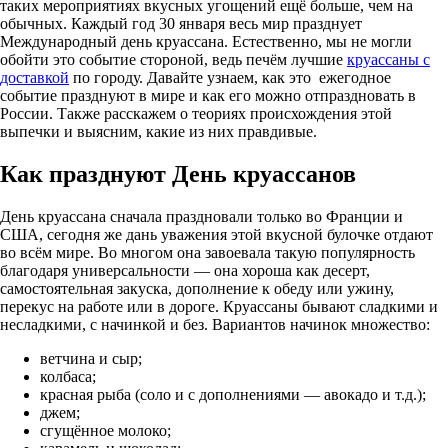
таких мероприятиях вкусных угощений ещё больше, чем на
обычных. Каждый год 30 января весь мир празднует
Международный день круассана. Естественно, мы не могли
обойти это событие стороной, ведь печём лучшие
круассаны с
доставкой
по городу. Давайте узнаем, как это ежегодное
событие празднуют в мире и как его можно отпраздновать в
России. Также расскажем о теориях происхождения этой
выпечки и выясним, какие из них правдивые.
Как празднуют День круассанов
День круассана сначала праздновали только во Франции и
США, сегодня же дань уважения этой вкусной булочке отдают
во всём мире. Во многом она завоевала такую популярность
благодаря универсальности — она хороша как десерт,
самостоятельная закуска, дополнение к обеду или ужину,
перекус на работе или в дороге. Круассаны бывают сладкими и
несладкими, с начинкой и без. Вариантов начинок множество:
ветчина и сыр;
колбаса;
красная рыба (соло и с дополнениями — авокадо и т.д.);
джем;
сгущённое молоко;