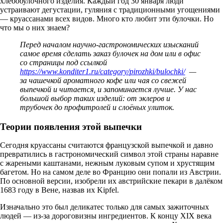
хлебобулочного изделия. Каждый год 30 января люди
устраивают дегустации, гуляния с традиционными угощениями
— круассанами всех видов. Много кто любит эти булочки. Но
что мы о них знаем?
Перед началом научно-гастрономических изысканий
самое время сделать заказ булочек на дом или в офис
со страницы под ссылкой
https://www.konditer1.ru/category/pirozhki/bulochki/
—
за чашечкой ароматного кофе или чая со свежей
выпечкой и читается, и запоминается лучше. У нас
большой выбор таких изделий: от эклеров и
трубочек до профитролей и слоёных улиток.
Теории появления этой выпечки
Сегодня круассаны считаются французской выпечкой и давно
превратились в гастрономический символ этой страны наравне
с жареными каштанами, нежным луковым супом и хрустящим
багетом. Но на самом деле во Францию они попали из Австрии.
По основной версии, изобрели их австрийские пекари в далёком
1683 году в Вене, назвав их Kipfel.
Изначально это был деликатес только для самых зажиточных
людей — из-за дороговизны ингредиентов. К концу XIX века