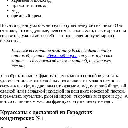
карамель и шоколад;
пряности и изюм;
мёд;
ореховый крем.
Но сами французы обычно едят эту выпечку без начинки. Они
считают, что воздушные, невесомые слои теста, из которого она
готовится, уже сами по себе — произведение кулинарного
искусства.
Если же вы хотите чего-нибудь со сладкой сочной
начинкой, купите
яблочный пирог
, он у нас чудо как
хорош — со свежим яблоком и корицей, из слоёного
теста.
У изобретательных французов есть много способов усилить
удовольствие от этих слоёных рогаликов: их можно немного
смочить в кофе, щедро намазать джемом, мёдом и любой другой
сладкой или несладкой намазкой на ваш вкус (ореховой пастой,
карамелью, нутеллой, рыбьей икрой, творожным сыром и др.). А
вот со сливочным маслом французы эту выпечку не едят.
Круассаны с доставкой из Городских
кондитерских №1