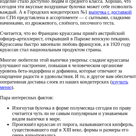
изделие стало доступно людям и среднего класса. Хорошо, что
сегодня эти вкусные воздушные булочки может себе позволить
каждый. А в Городских кондитерских №1
выпечка с доставкой
по СПб представлена в ассортименте — с сытными, сладкими
начинками, из дрожжевого, слоёного, песочного теста.
Считается, что во Францию круассаны привёз австрийский
офицер-артиллерист, открывший в Париже венскую пекарню.
Круассаны быстро завоевали любовь французов, а в 1920 году
круассан стал национальным продуктом страны.
Многие любители этой выпечки уверены: сладкие круассаны
улучшают настроение, повышая в человеческом организме
уровень бета-эндорфина и дофамина, которые отвечают за
ощущение радости и удовольствия. И то, и другое вам обеспечит
оперативная доставка слоек из наших кондитерских (
изучить
меню
).
Пара интересных фактов:
Изогнутая булочка в форме полумесяца сегодня по праву
считается чуть ли не самым популярным и узнаваемым
видом выпечки в мире.
Произошёл круассан от пирога, называвшегося кипферль,
существовавшего ещё в XIII веке, формы и размеры его
очень варьировались.