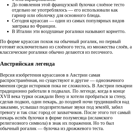
До появления этой французской булочки слоёное тесто
отдельно не употреблялось — его использовали как
гарнир или оболочку для основного блюда.
Сегодня круассан — один из самых популярных видов
завтрака во Франции.
В Италии эти воздушные рогалики называют корнетто.
По форме круассан похож на обычный рогалик, но первый
готовят исключительно из слоёного теста, из множества слоёв, а
классические рогалики обычно делаются из песочного.
Австрийская легенда
Версия изобретения круассанов в Австрии самая
распространённая, но существуют и другие — однозначного
мнения среди историков пока не сложилось. В Австрии пекарни
традиционно работали в подвалах. По легенде, когда в конце
XVII века турки осаждали Вену и хотели пробраться за стену,
сделав подкоп, один пекарь, до поздней ночи трудившийся над
заказами, услышал подозрительные звуки под землёй, забил
тревогу и так спас город от захватчиков. После этого тот самый
пекарь испёк булочки в форме полумесяца (исламского
религиозного символа) в знак их поражения. Но то был
обычный рогалик — булочка из дрожжевого теста.