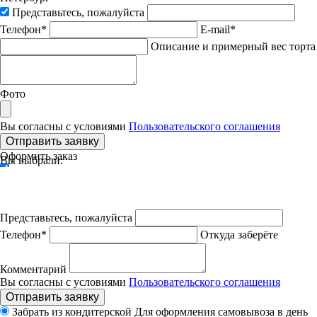
Представьтесь, пожалуйста
Телефон*
E-mail*
Описание и примерный вес торта
Фото
Вы согласны с условиями
Пользовательского соглашения
Отправить заявку
Оформить заказ
Вы выбрали:
Представьтесь, пожалуйста
Телефон*
Откуда заберёте
Комментарий
Вы согласны с условиями
Пользовательского соглашения
Отправить заявку
Забрать из кондитерской
Для оформления самовывоза в день