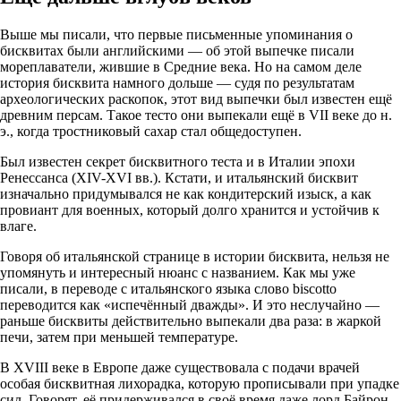
Выше мы писали, что первые письменные упоминания о
бисквитах были английскими — об этой выпечке писали
мореплаватели, жившие в Средние века. Но на самом деле
история бисквита намного дольше — судя по результатам
археологических раскопок, этот вид выпечки был известен ещё
древним персам. Такое тесто они выпекали ещё в VII веке до н.
э., когда тростниковый сахар стал общедоступен.
Был известен секрет бисквитного теста и в Италии эпохи
Ренессанса (XIV-XVI вв.). Кстати, и итальянский бисквит
изначально придумывался не как кондитерский изыск, а как
провиант для военных, который долго хранится и устойчив к
влаге.
Говоря об итальянской странице в истории бисквита, нельзя не
упомянуть и интересный нюанс с названием. Как мы уже
писали, в переводе с итальянского языка слово biscotto
переводится как «испечённый дважды». И это неслучайно —
раньше бисквиты действительно выпекали два раза: в жаркой
печи, затем при меньшей температуре.
В XVIII веке в Европе даже существовала с подачи врачей
особая бисквитная лихорадка, которую прописывали при упадке
сил. Говорят, её придерживался в своё время даже лорд Байрон.