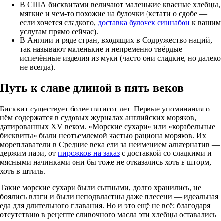
В США бисквитами величают маленькие квасные хлебцы,
мягкие и чем-то похожие на булочки (кстати о сдобе —
если хочется сладкого,
доставка булочек синнабон
к вашим
услугам прямо сейчас).
В Англии и ряде стран, входящих в Содружество наций,
так называют маленькие и непременно твёрдые
испечённые изделия из муки (часто они сладкие, но далеко
не всегда).
Путь к славе длиной в пять веков
Бисквит существует более пятисот лет. Первые упоминания о
нём содержатся в судовых журналах английских моряков,
датированных XV веком. «Морские сухари» или «корабельные
бисквиты» были неотъемлемой частью рациона моряков. Их
мореплаватели в Средние века ели за неимением альтернатив —
держим пари, от
пирожков на заказ
с доставкой со сладкими и
мясными начинками они бы тоже не отказались хоть в шторм,
хоть в штиль.
Такие морские сухари были сытными, долго хранились, не
боялись влаги и были неподвластны даже плесени — идеальная
еда для длительного плавания. Но и это ещё не всё: благодаря
отсутствию в рецепте сливочного масла эти хлебцы оставались