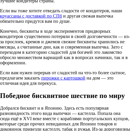
лучшие кондитеры страны.
Если вы тоже хотите отведать сладости от кондитеров, наши
круассаны с доставкой по СПб
и другая свежая выпечка
обязательно придутся вам по душе.
Конечно, бисквиты в ходе экспериментов придворных
кондитеров существенно потеряли в своей долговечности — из-
за прослоек, кремов и джемов свежие бисквиты хранились не
месяцы, а считанные дни, как и современная выпечка. Зато с
переходом в категорию сладостей для богачей это лакомство
обросло множеством вариаций как в вопросах начинки, так и в
оформлении.
Если вам нужен перерыв от сладостей на что-то более сытное,
предлагаем заказать
пирожки с картошкой
на дом — это
отличная идея для перекуса.
Победное бисквитное шествие по миру
Добрался бисквит и в Японию. Здесь есть популярная
разновидность этого вида выпечки — кастелла. Попала она
сюда ещё в XVI веке вместе с кораблями португальских купцов,
которые среди прочих невиданных для Японии товаров и
диковинок привезли кастеллу, табак и ружья. Из-за дороговизны