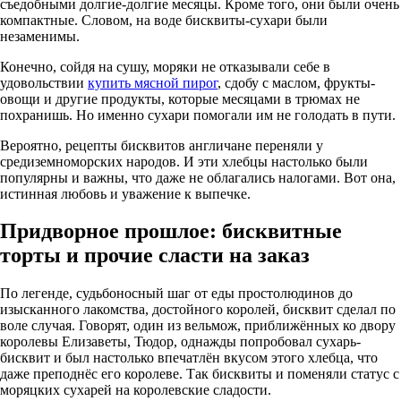
съедобными долгие-долгие месяцы. Кроме того, они были очень
компактные. Словом, на воде бисквиты-сухари были
незаменимы.
Конечно, сойдя на сушу, моряки не отказывали себе в
удовольствии
купить мясной пирог
, сдобу с маслом, фрукты-
овощи и другие продукты, которые месяцами в трюмах не
похранишь. Но именно сухари помогали им не голодать в пути.
Вероятно, рецепты бисквитов англичане переняли у
средиземноморских народов. И эти хлебцы настолько были
популярны и важны, что даже не облагались налогами. Вот она,
истинная любовь и уважение к выпечке.
Придворное прошлое: бисквитные
торты и прочие сласти на заказ
По легенде, судьбоносный шаг от еды простолюдинов до
изысканного лакомства, достойного королей, бисквит сделал по
воле случая. Говорят, один из вельмож, приближённых ко двору
королевы Елизаветы, Тюдор, однажды попробовал сухарь-
бисквит и был настолько впечатлён вкусом этого хлебца, что
даже преподнёс его королеве. Так бисквиты и поменяли статус с
моряцких сухарей на королевские сладости.