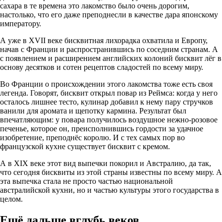
сахара в те времена это лакомство было очень дорогим,
настолько, что его даже преподнесли в качестве дара японскому
императору.
А уже в XVII веке бисквитная лихорадка охватила и Европу,
начав с Франции и распространившись по соседним странам. А
с появлением и расширением английских колоний бисквит лёг в
основу десятков и сотен рецептов сладостей по всему миру.
Во Франции о происхождении этого лакомства тоже есть своя
легенда. Говорят, бисквит открыл повар из Реймса: когда у него
осталось лишнее тесто, кулинар добавил к нему пару стручков
ванили для аромата и щепотку кармина. Результат был
впечатляющим: у повара получилось воздушное нежно-розовое
печенье, которое он, преисполнившись гордости за удачное
изобретение, преподнёс королю. И с тех самых пор во
французской кухне существует бисквит с кремом.
А в XIX веке этот вид выпечки покорил и Австралию, да так,
что сегодня бисквиты из этой страны известны по всему миру. А
эта выпечка стала не просто частью национальной
австралийской кухни, но и частью культуры этого государства в
целом.
Ещё дальше вглубь веков