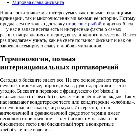
Мировая слава бисквита
Наши гости знают: мы интересуемся как новыми тенденциями
кулинарии, так и многочисленными вехами её истории. Потому
предлагаем не только доставку
пирогов с рыбой
и других блюд
— у нас в запасе всегда есть и интересные факты о самых
разных направлениях и периодах кулинарного искусства. В этот
раз предлагаем узнать, как на свете появился бисквит и как он
завоевал всемирную славу и любовь миллионов.
Терминология, полная
интернациональных противоречий
Сегодня о бисквите знают все. На его основе делают торты,
печенье, пирожные, пироги, кексы, рулеты, пряники — что
угодно. Бисквит в переводе с французского (от biscuit) и
итальянского (от biscotto) означает «испечённый дважды». Так у
нас называют кондитерское тесто или кондитерские «хлебины»,
испечённые из сахара, яиц и муки. Интересно, что в
англоязычной и франкоязычной среде этот термин имеет
несколько иное значение — там бисквитом называют не
бисквитное тесто или бисквитный торт, а конкретные
хлебобулочные изделия: