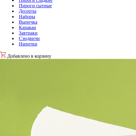
Пироги сладкие
Пироги сытные
Десерты
Наборы
Выпечка
Караваи
Завтраки
Сэндвичи
Напитки
Добавлено в корзину